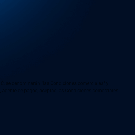
MBC, se denominarán "las Condiciones comerciales" y
ado, agente de pagos, aceptas las Condiciones comerciales