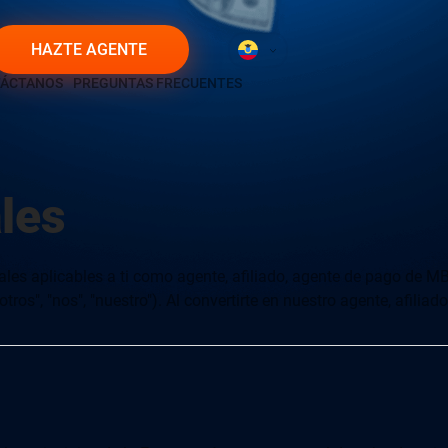
HAZTE AGENTE
ÁCTANOS
PREGUNTAS FRECUENTES
les
nales aplicables a ti como agente, afiliado, agente de pago de 
ros", "nos", "nuestro"). Al convertirte en nuestro agente, afili