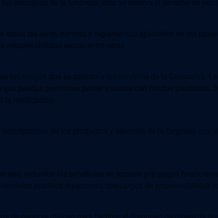
os principios de la Empresa, ésta se reserva el derecho de retir
odas las leyes, normas y reglamentos aplicables en los países e
la responsabilidad social, entre otras.
e los riesgos que se aplican a los servicios de la Compañía. Le
ro que puedan permitirse perder y nunca con fondos prestados. 
o la medicación.
 descripciones de los productos y servicios de la Empresa que un
 tipo, incluidos los beneﬁcios en especie y/o pagos ﬁnancieros.
cionarios públicos o personas con cargos de responsabilidad en 
e pago se utilicen para facilitar el blanqueo de dinero, la fina