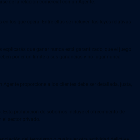
arse de la relación comercial con un Agente.
n los que opera. Entre ellas se incluyen las leyes relativas
s explicarás que ganar nunca está garantizado, que el juego
Deben poner un límite a sus ganancias y no jugar nunca
 Agente proporcione a los clientes debe ser detallada, justa,
 Esta prohibición de sobornos incluye el ofrecimiento de
el sector privado.
nciación del terrorismo o cualquier otra actividad delictiva.