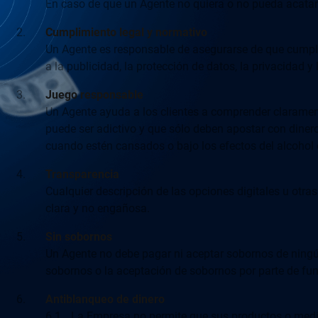
En caso de que un Agente no quiera o no pueda acatar l
Cumplimiento legal y normativo
Un Agente es responsable de asegurarse de que cumple t
a la publicidad, la protección de datos, la privacidad y 
Juego responsable
Un Agente ayuda a los clientes a comprender clarament
puede ser adictivo y que sólo deben apostar con dine
cuando estén cansados o bajo los efectos del alcohol 
Transparencia
Cualquier descripción de las opciones digitales u otras
clara y no engañosa.
Sin sobornos
Un Agente no debe pagar ni aceptar sobornos de ningún
sobornos o la aceptación de sobornos por parte de fun
Antiblanqueo de dinero
6.1
La Empresa no permite que sus productos o medios d