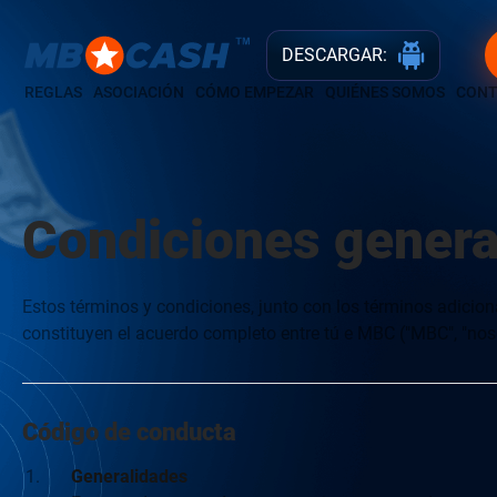
DESCARGAR:
REGLAS
ASOCIACIÓN
CÓMO EMPEZAR
QUIÉNES SOMOS
CONT
Condiciones genera
Estos términos y condiciones, junto con los términos adicio
constituyen el acuerdo completo entre tú e MBC ("MBC", "nosot
Código de conducta
Generalidades