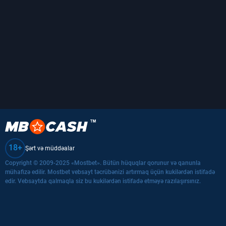
18+
Şərt və müddəalar
Copyright © 2009-2025 «Mostbet». Bütün hüquqlar qorunur və qanunla
mühafizə edilir. Mostbet vebsayt təcrübənizi artırmaq üçün kukilərdən istifadə
edir. Vebsaytda qalmaqla siz bu kukilərdən istifadə etməyə razılaşırsınız.