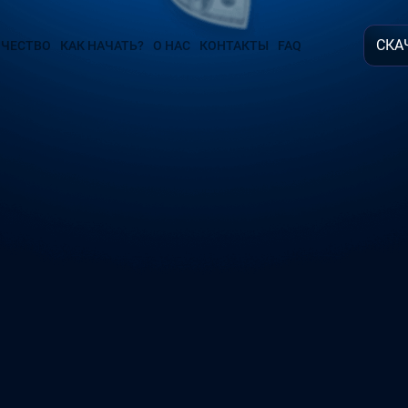
СКА
ЧЕСТВО
КАК НАЧАТЬ?
О НАС
КОНТАКТЫ
FAQ