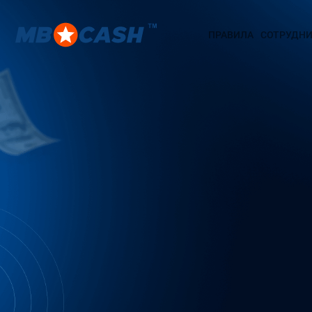
ПРАВИЛА
СОТРУДНИ