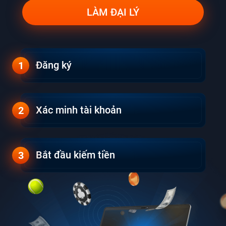
LÀM ĐẠI LÝ
Đăng ký
1
Xác minh tài khoản
2
Bắt đầu kiếm tiền
3