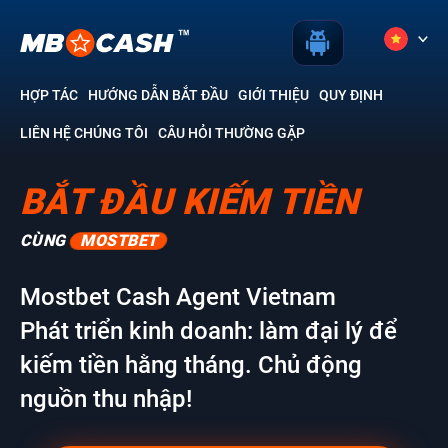
HỢP TÁC
HƯỚNG DẪN BẮT ĐẦU
GIỚI THIỆU
QUY ĐỊNH
LIÊN HỆ CHÚNG TÔI
CÂU HỎI THƯỜNG GẶP
BẮT ĐẦU KIẾM TIỀN
CÙNG
MOSTBET
Mostbet Cash Agent Vietnam
Phát triển kinh doanh: làm đại lý để
kiếm tiền hằng tháng. Chủ động
nguồn thu nhập!